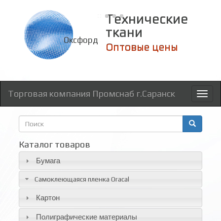
Технические
ткани
Оксфорд
Оптовые цены
Торговая компания Промснаб г.Саранск
Toggl
naviga
Форма
поиска
Поиск
Каталог товаров
Бумага
Самоклеющаяся пленка Oracal
Картон
Полиграфические материалы