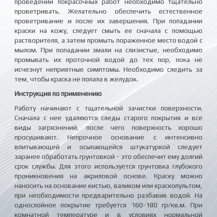
проведении покрасочных работ необходимо тщательно
проветривать. Желательно обеспечить естественное
проветривание и после их завершения. При попадании
краски на кожу, следует смыть ее сначала с помощью
растворителя, а затем промыть пораженное место водой с
мылом. При попадании эмали на слизистые, необходимо
промывать их проточной водой до тех пор, пока не
исчезнут неприятные симптомы. Необходимо следить за
тем, чтобы краска не попала в желудок.
Инструкция по применению
Работу начинают с тщательной зачистки поверхности.
Сначала с нее удаляются следы старого покрытия и все
виды загрязнений, после чего поверхность хорошо
просушивают. Непрочное основание с интенсивно
впитывающей и осыпающейся штукатуркой следует
заранее обработать грунтовкой - это обеспечит ему долгий
срок службы. Для этого используется грунтовка глубокого
проникновения на акриловой основе. Краску можно
наносить на основание кистью, валиком или краскопультом,
при необходимости предварительно разбавив водой. На
однослойное покрытие требуется 160-180 гр/кв.м. При
комнатной температуре и в условиях нормальной