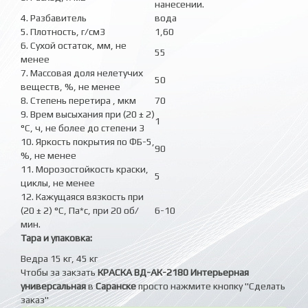
нанесении.
4. Разбавитель
вода
5. Плотность, г/см3
1,60
6. Сухой остаток, мм, не
55
менее
7. Массовая доля нелетучих
50
веществ, %, не менее
8. Степень перетира , мкм
70
9. Врем высыхания при (20 ± 2)
1
°С, ч, не более до степени 3
10. Яркость покрытия по ФБ-5,
90
%, не менее
11. Морозостойкость краски,
5
циклы, не менее
12. Кажущаяся вязкость при
(20 ± 2) °С, Па*с, при 20 об/
6-10
мин.
Тара и упаковка:
Ведра 15 кг, 45 кг
Чтобы за закзать
КРАСКА ВД-АК-2180 Интерьерная
универсальная
в
Саранске
просто нажмите кнопку "Сделать
заказ"