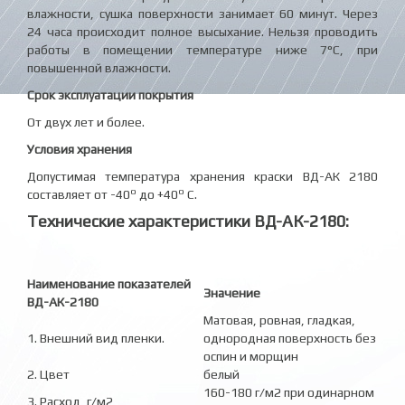
влажности, сушка поверхности занимает 60 минут. Через
24 часа происходит полное высыхание. Нельзя проводить
работы в помещении температуре ниже 7°С, при
повышенной влажности.
Срок эксплуатации покрытия
От двух лет и более.
Условия хранения
Допустимая температура хранения краски ВД-АК 2180
о
о
составляет от -40
до +40
С.
Технические характеристики ВД-АК-2180:
Наименование показателей
Значение
ВД-АК-2180
Матовая, ровная, гладкая,
1. Внешний вид пленки.
однородная поверхность без
оспин и морщин
2. Цвет
белый
160-180 г/м2 при одинарном
3. Расход, г/м2