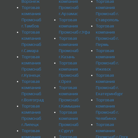
Воронеж
компания
Торговая
Торговая
Промснаб
компания
компания
г.Арзамас
Промснаб г.
Промснаб
Торговая
Ставрополь
г.Тамбов
компания
Торговая
Торговая
Промснаб г.Уфа
компания
компания
Торговая
Промснаб г.
Промснаб
компания
Пермь
г.Самара
Промснаб
Торговая
Торговая
г.Казань
компания
компания
Торговая
Промснаб г.
Промснаб
компания
Ижевск
г.Кузнецк
Промснаб
Торговая
Торговая
г.Орел
компания
компания
Торговая
Промснаб г.
Промснаб
компания
Екатеринбург
г.Волгоград
Промснаб
Торговая
Торговая
г.Камышин
компания
компания
Торговая
Промснаб г.
Промснаб
компания
Челябинск
г.Липецк
Промснаб
Торговая
Торговая
г.Сургут
компания
компания
Торговая
Промснаб г.Орск