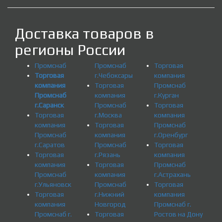
Доставка товаров в
регионы России
Промснаб
Промснаб
Торговая
Торговая
г.Чебоксары
компания
компания
Торговая
Промснаб
Промснаб
компания
г.Курган
г.Саранск
Промснаб
Торговая
Торговая
г.Москва
компания
компания
Торговая
Промснаб
Промснаб
компания
г.Оренбург
г.Саратов
Промснаб
Торговая
Торговая
г.Рязань
компания
компания
Торговая
Промснаб
Промснаб
компания
г.Астрахань
г.Ульяновск
Промснаб
Торговая
Торговая
г.Нижний
компания
компания
Новгород
Промснаб г.
Промснаб г.
Торговая
Ростов на Дону