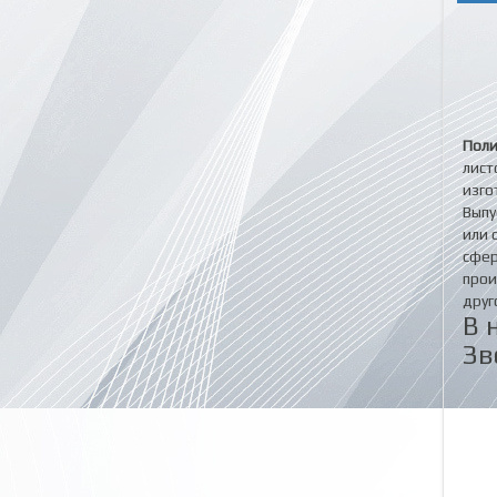
Поли
лист
изго
Выпу
или 
сфер
прои
друг
В 
Зв