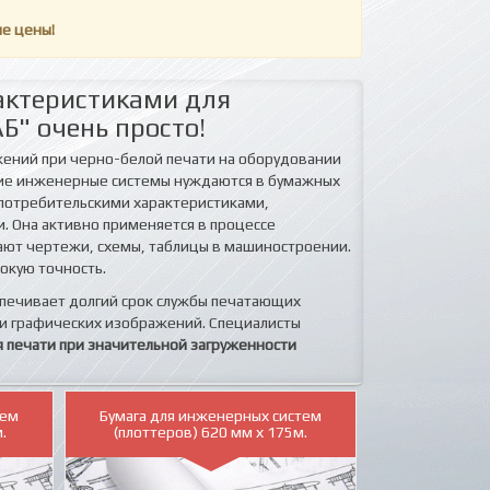
ие цены!
актеристиками для
" очень просто!
жений при черно-белой печати на оборудовании
шие инженерные системы нуждаются в бумажных
 потребительскими характеристиками,
. Она активно применяется в процессе
ают чертежи, схемы, таблицы в машиностроении.
окую точность.
спечивает долгий срок службы печатающих
 и графических изображений. Специалисты
печати при значительной загруженности
тем
Бумага для инженерных систем
.
(плоттеров) 620 мм х 175м.