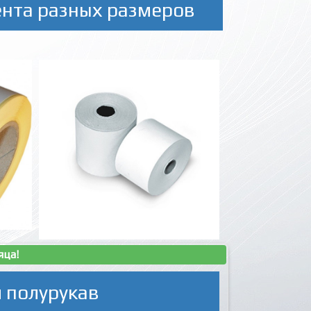
ента разных размеров
яца!
 полурукав