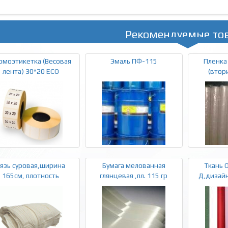
Рекомендуемые то
рмоэтикетка (Весовая
Эмаль ПФ-115
Пленка
лента) 30*20 ECO
(втор
язь суровая,ширина
Бумага мелованная
Ткань 
165см, плотность
глянцевая ,пл. 115 гр
Д,дизай