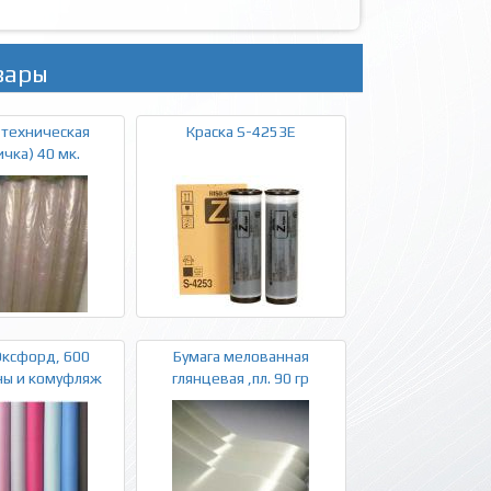
вары
 техническая
Краска S-4253E
ичка) 40 мк.
Оксфорд, 600
Бумага мелованная
ны и комуфляж
глянцевая ,пл. 90 гр