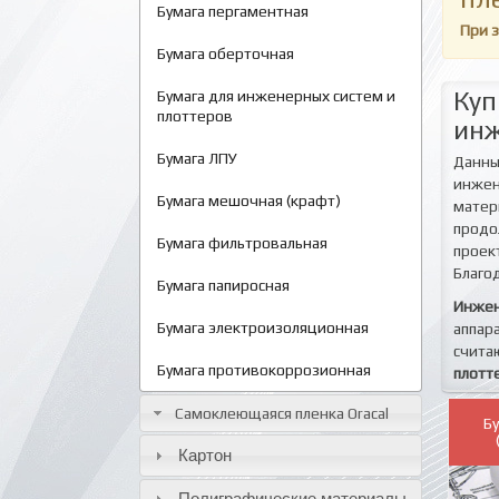
Бумага пергаментная
При 
Бумага оберточная
Куп
Бумага для инженерных систем и
плоттеров
инж
Бумага ЛПУ
Данны
инжен
Бумага мешочная (крафт)
матер
продо
Бумага фильтровальная
проек
Благо
Бумага папиросная
Инжен
Бумага электроизоляционная
аппар
счита
Бумага противокоррозионная
плотт
Самоклеющаяся пленка Oracal
Б
Картон
Полиграфические материалы