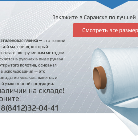
Закажите в Саранске по лучшей 
Смотреть все разме
этиленовая пленка
— это тонкий
овой материал, который
товляют экструзивным методом.
скается в рулонах в виде рукава
открытого полотна, основная
а использования — это
зводство мешков, пакетов и
ой упаковочной продукции.
наличии на складе!
оните!
8(8412)32-04-41