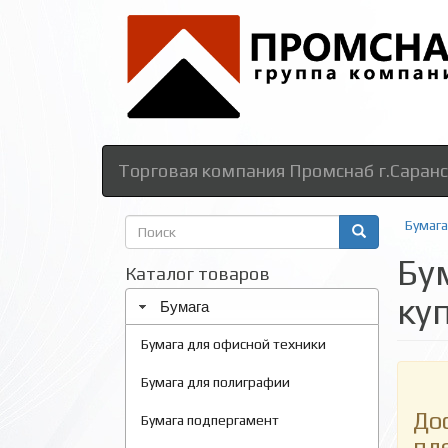
Торговая компания Промснаб г.Саранс
Форма
Бумага
поиска
Бу
Поиск
Каталог товаров
ку
Бумага
Бумага для офисной техники
Бумага для полиграфии
До
Бумага подпергамент
пл