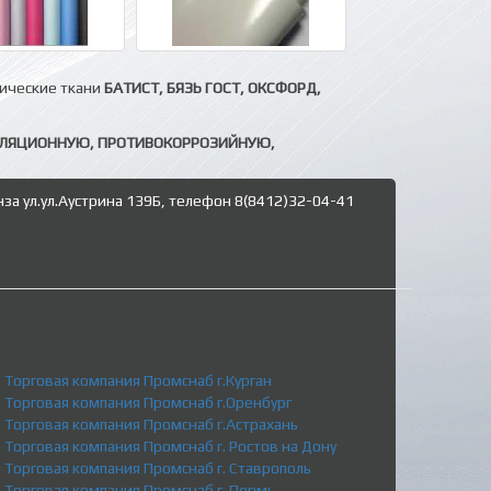
нические ткани
БАТИСТ, БЯЗЬ ГОСТ, ОКСФОРД,
ОЛЯЦИОННУЮ, ПРОТИВОКОРРОЗИЙНУЮ,
нза ул.ул.Аустрина 139Б, телефон 8(8412)32-04-41
Торговая компания Промснаб г.Курган
Торговая компания Промснаб г.Оренбург
Торговая компания Промснаб г.Астрахань
Торговая компания Промснаб г. Ростов на Дону
Торговая компания Промснаб г. Ставрополь
Торговая компания Промснаб г. Пермь