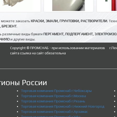
ы можете заказать
КРАСКИ, ЭМАЛИ, ГРУНТОВКИ, РАСТВОРИТЕЛИ
. Тех
 БРЕЗЕНТ
.
ь различные виды бумаги
ПЕРГАМЕНТ, ПОДПЕРГАМЕНТ, ЭЛЕКТРОИЗ
ОЧНУЮ
и другие виды.
Copyright © ПРОМСНАБ - при использовании материалов
г.Пе
сайта ссылка на сайт обязательна
гионы России
Торговая компания Промснаб г.Чебоксары
Торговая компания Промснаб г.Москва
Торговая компания Промснаб г.Рязань
Торговая компания Промснаб г.Нижний Новгород
Торговая компания Промснаб г.Арзамас
Торговая компания Промснаб г.Уфа