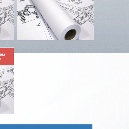
тем
м