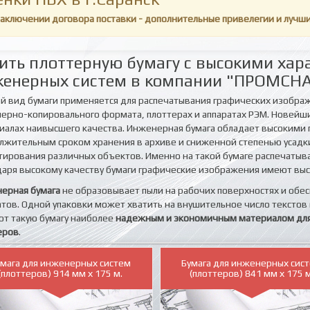
заключении договора поставки - дополнительные привелегии и лучш
ить плоттерную бумагу с высокими хар
енерных систем в компании "ПРОМСНАБ
й вид бумаги применяется для распечатывания графических изобра
ерно-копировального формата, плоттерах и аппаратах РЭМ. Новей
иалах наивысшего качества. Инженерная бумага обладает высокими
лжительным сроком хранения в архиве и сниженной степенью усадки
тирования различных объектов. Именно на такой бумаге распечатыв
даря высокому качеству бумаги графические изображения имеют выс
ерная бумага
не образовывает пыли на рабочих поверхностях и обе
атов. Одной упаковки может хватить на внушительное число текстов
ют такую бумагу наиболее
надежным и экономичным материалом для 
еров
.
умага для инженерных систем
Бумага для инженерных сис
(плоттеров) 914 мм х 175 м.
(плоттеров) 841 мм х 175 м