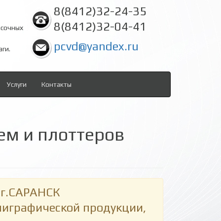
8(8412)32-24-35
8(8412)32-04-41
асочных
pcvd@yandex.ru
аги.
Услуги
Контакты
ем и плоттеров
г.САРАНСК
олиграфической продукции,