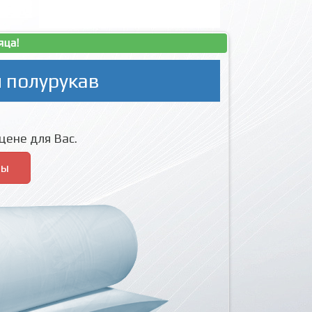
яца!
 полурукав
цене для Вас.
ры