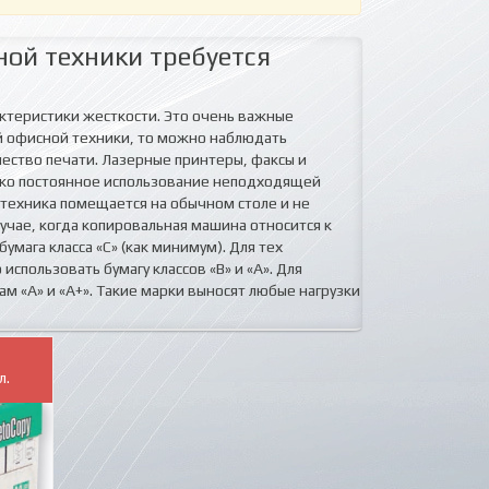
ой техники требуется
актеристики жесткости. Это очень важные
й офисной техники, то можно наблюдать
чество печати. Лазерные принтеры, факсы и
ако постоянное использование неподходящей
 техника помещается на обычном столе и не
учае, когда копировальная машина относится к
мага класса «С» (как минимум). Для тех
спользовать бумагу классов «В» и «А». Для
м «А» и «А+». Такие марки выносят любые нагрузки
л.