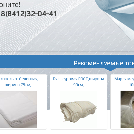
оните!
8(8412)32-04-41
Рекомендуемые то
ланель отбеленная,
Бязь суровая ГОСТ,ширина
Марля ме
ширина 75см,
90см,
10