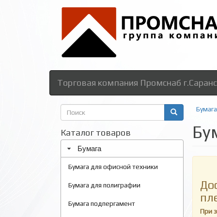
Торговая компания Промснаб г.Саранс
Форма
Бумага
поиска
Бу
Поиск
Каталог товаров
Бумага
Бумага для офисной техники
До
Бумага для полиграфии
пл
Бумага подпергамент
При 