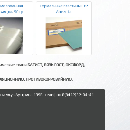
 мелованная
Термальные пластины CtP
ая ,пл. 90 гр
Abezeta
нические ткани
БАТИСТ, БЯЗЬ ГОСТ, ОКСФОРД,
ОЛЯЦИОННУЮ, ПРОТИВОКОРРОЗИЙНУЮ,
нза ул.ул.Аустрина 139Б, телефон 8(8412)32-04-41