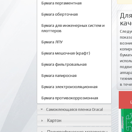
Бумага пергаментная
Для
Бумага оберточная
кач
Бумага для инженерных систем и
плоттеров
Следу
показ
Бумага ЛПУ
возни
копир
Бумага мешочная (крафт)
бумаг
испол
Бумага фильтровальная
подви
аппара
Бумага папиросная
техни
в теч
Бумага электроизоляционная
Бумага противокоррозионная
Самоклеющаяся пленка Oracal
Картон
Полиграфические материалы