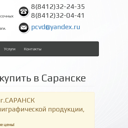
8(8412)32-24-35
8(8412)32-04-41
асочных
pcvd@yandex.ru
аги.
Услуги
Контакты
купить в Саранске
г.САРАНСК
олиграфической продукции,
ие цены!