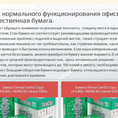
 нормального функционирования офисн
ественная бумага.
ет обращать внимание на указанные плотность, толщину листа и хар
атели. Если бумага не соответствует рекомендациям производителе
кновение проблем с подачей и выдачей листов, также страдает и ка
овальные машины не так требовательны, как струйные машины, одн
и приводит к быстрому износу механизмов. Если ваша копировальная
ьзуется безотрывно, можно приобрести бумагу эконом-варианта. В сл
ду со средней производительностью, здесь оптимальное решение – бу
тов, которые могут производить до 180 копий в минуту, необходимо и
ки с большим оборотом бумаги подойдет бумага, относящаяся к класса
ение длительного времени.
Бумага белая Sveto Copy
Бумага белая Sveto Copy
(A4,80г,146%CIE) пачка 500л.
(A3,80г,146%CIE) пачка 500