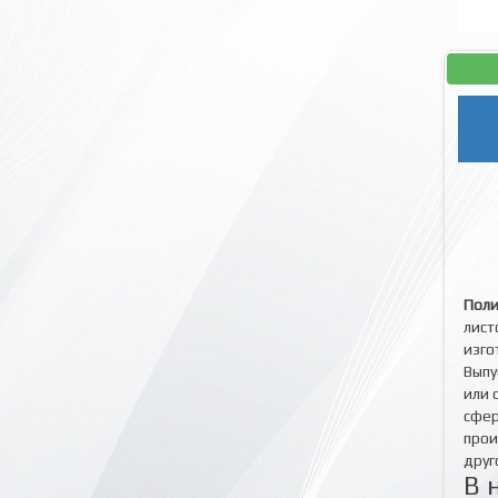
Поли
лист
изго
Выпу
или 
сфер
прои
друг
В 