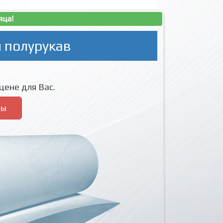
яца!
 полурукав
цене для Вас.
ры