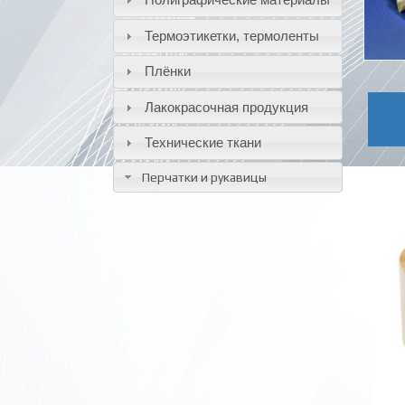
Термоэтикетки, термоленты
Плёнки
Лакокрасочная продукция
Технические ткани
Перчатки и рукавицы