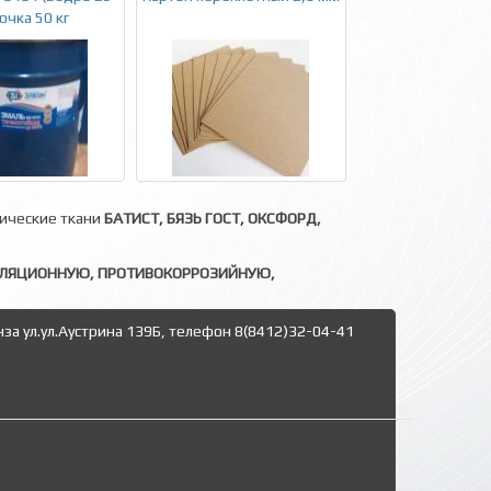
бочка 50 кг
нические ткани
БАТИСТ, БЯЗЬ ГОСТ, ОКСФОРД,
ОЛЯЦИОННУЮ, ПРОТИВОКОРРОЗИЙНУЮ,
нза ул.ул.Аустрина 139Б, телефон 8(8412)32-04-41