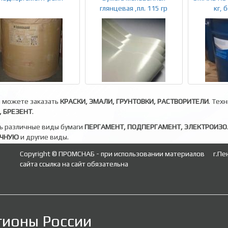
глянцевая ,пл. 115 гр
кг, 
ы можете заказать
КРАСКИ, ЭМАЛИ, ГРУНТОВКИ, РАСТВОРИТЕЛИ
. Тех
 БРЕЗЕНТ
.
ь различные виды бумаги
ПЕРГАМЕНТ, ПОДПЕРГАМЕНТ, ЭЛЕКТРОИЗ
ОЧНУЮ
и другие виды.
Copyright © ПРОМСНАБ - при использовании материалов
г.Пе
сайта ссылка на сайт обязательна
гионы России