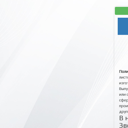
Поли
лист
изго
Выпу
или 
сфер
прои
друг
В 
Зв