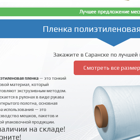
Лучшее предложение мес
Пленка полиэтиленовая
Закажите в Саранске по лучшей 
Смотреть все разме
этиленовая пленка
— это тонкий
овой материал, который
товляют экструзивным методом.
скается в рулонах в виде рукава
открытого полотна, основная
а использования — это
зводство мешков, пакетов и
ой упаковочной продукции.
наличии на складе!
оните!