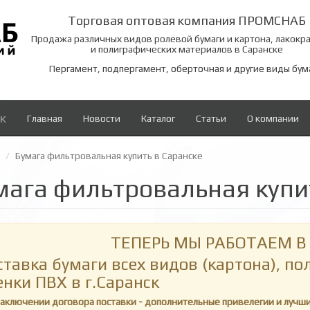
Торговая оптовая компания ПРОМСНАБ
Продажа различных видов ролевой бумаги и картона, лакокр
и полиграфических материалов в Саранске
Пергамент, подпергамент, оберточная и другие виды бум
к
Главная
Новости
Каталог
Статьи
О компании
Бумага фильтровальная купить в Саранске
мага фильтровальная купи
ТЕПЕРЬ МЫ РАБОТАЕМ В 
ставка бумаги всех видов (картона), п
енки ПВХ в г.Саранск
заключении договора поставки - дополнительные привелегии и лучш