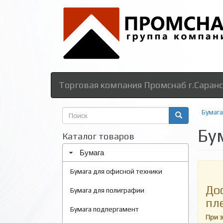
Торговая компания Промснаб г.Саранс
Форма
Бумага
поиска
Бу
Поиск
Каталог товаров
Бумага
Бумага для офисной техники
До
Бумага для полиграфии
пл
Бумага подпергамент
При 