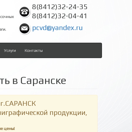
8(8412)32-24-35
8(8412)32-04-41
асочных
pcvd@yandex.ru
аги.
Услуги
Контакты
ть в Саранске
г.САРАНСК
олиграфической продукции,
ие цены!