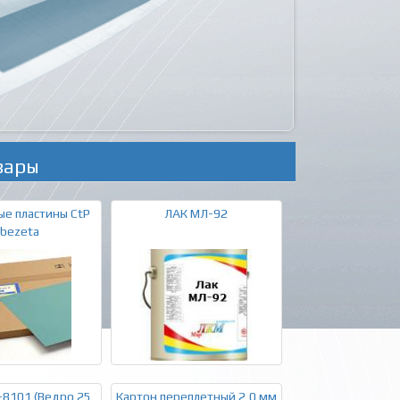
вары
е пластины CtP
ЛАК МЛ-92
bezeta
8101 (Ведро 25
Картон переплетный 2,0 мм