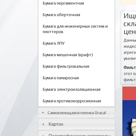
Бумага пергаментная
Ищи
Бумага оберточная
скл
Бумага для инженерных систем и
цен
плоттеров
Данны
Бумага ЛПУ
жидко
агрег
Бумага мешочная (крафт)
увели
Бумага фильтровальная
Фильт
этот 
Бумага папиросная
фильт
Бумага электроизоляционная
Бумага противокоррозионная
Самоклеющаяся пленка Oracal
Картон
Полиграфические материалы