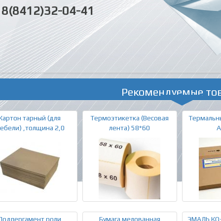
8(8412)32-04-41
Рекомендуемые то
Картон тарный (для
Термоэтикетка (Весовая
Термальны
ебели) ,толщина 2,0
лента) 58*60
A
Подпергамент роли
Бумага мелованная
ЭМАЛЬ КО-