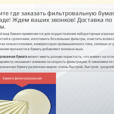
те где заказать фильтровальную бумаг
аде! Ждем ваших звонков! Доставка по
ы.
й вид бумаги применяется для осуществления лабораторных изыскани
стей в суспензиях, изготовить беззольные фильтры, очистить всев
атах сельхозтехники, компрессорах промышленного типа, силовых устр
чения прочности в бумагу добавляют волокна льна.
рованная бумага
может иметь разную пористость, что влияет на отс
параметр оказывает влияние на скорость фильтрации. В зависимост
рованную бумагу различных марок: очень быстрой, быстрой, средне
Бумага фильтровальная