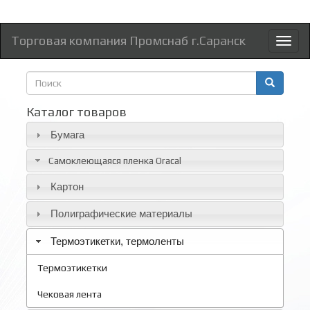
Торговая компания Промснаб г.Саранск
Toggl
naviga
Форма
поиска
Поиск
Каталог товаров
Бумага
Самоклеющаяся пленка Oracal
Картон
Полиграфические материалы
Термоэтикетки, термоленты
Термоэтикетки
Чековая лента