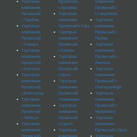
Торговая
Промснаб
компания
компания
г.Арзамас
Промснаб г.
Промснаб
Торговая
Ставрополь
г.Тамбов
компания
Торговая
Торговая
Промснаб г.Уфа
компания
компания
Торговая
Промснаб г.
Промснаб
компания
Пермь
г.Самара
Промснаб
Торговая
Торговая
г.Казань
компания
компания
Торговая
Промснаб г.
Промснаб
компания
Ижевск
г.Кузнецк
Промснаб
Торговая
Торговая
г.Орел
компания
компания
Торговая
Промснаб г.
Промснаб
компания
Екатеринбург
г.Волгоград
Промснаб
Торговая
Торговая
г.Камышин
компания
компания
Торговая
Промснаб г.
Промснаб
компания
Челябинск
г.Липецк
Промснаб
Торговая
Торговая
г.Сургут
компания
компания
Торговая
Промснаб г.Орск
Промснаб
компания
Торговая