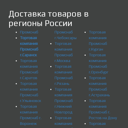
Доставка товаров в
регионы России
Промснаб
Промснаб
Торговая
Торговая
г.Чебоксары
компания
компания
Торговая
Промснаб
Промснаб
компания
г.Курган
г.Саранск
Промснаб
Торговая
Торговая
г.Москва
компания
компания
Торговая
Промснаб
Промснаб
компания
г.Оренбург
г.Саратов
Промснаб
Торговая
Торговая
г.Рязань
компания
компания
Торговая
Промснаб
Промснаб
компания
г.Астрахань
г.Ульяновск
Промснаб
Торговая
Торговая
г.Нижний
компания
компания
Новгород
Промснаб г.
Промснаб г.
Торговая
Ростов на Дону
Воронеж
компания
Торговая