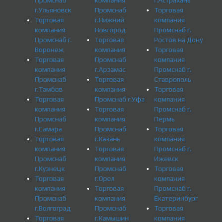
Промснаб
компания
г.Астрахань
г.Ульяновск
Промснаб
Торговая
Торговая
г.Нижний
компания
компания
Новгород
Промснаб г.
Промснаб г.
Торговая
Ростов на Дону
Воронеж
компания
Торговая
Торговая
Промснаб
компания
компания
г.Арзамас
Промснаб г.
Промснаб
Торговая
Ставрополь
г.Тамбов
компания
Торговая
Торговая
Промснаб г.Уфа
компания
компания
Торговая
Промснаб г.
Промснаб
компания
Пермь
г.Самара
Промснаб
Торговая
Торговая
г.Казань
компания
компания
Торговая
Промснаб г.
Промснаб
компания
Ижевск
г.Кузнецк
Промснаб
Торговая
Торговая
г.Орел
компания
компания
Торговая
Промснаб г.
Промснаб
компания
Екатеринбург
г.Волгоград
Промснаб
Торговая
Торговая
г.Камышин
компания