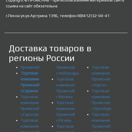
Copyright © ПРОМСНАБ - при использовании материалов сайта
ссылка на сайт обязательна
г.Пенза ул.ул.Аустрина 139Б, телефон 8(8412)32-04-41
Доставка товаров в
регионы России
Промснаб
Промснаб
Торговая
Торговая
г.Чебоксары
компания
компания
Торговая
Промснаб
Промснаб
компания
г.Курган
г.Саранск
Промснаб
Торговая
Торговая
г.Москва
компания
компания
Торговая
Промснаб
Промснаб
компания
г.Оренбург
г.Саратов
Промснаб
Торговая
Торговая
г.Рязань
компания
компания
Торговая
Промснаб