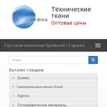
Технические
ткани
Оксфорд
Оптовые цены
Торговая компания Промснаб г.Саранск
Toggl
naviga
Форма
поиска
Поиск
Каталог товаров
Бумага
Самоклеющаяся пленка Oracal
Картон
Полиграфические материалы