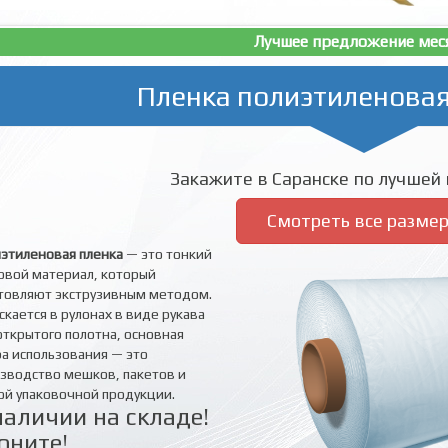
Лучшее предложение мес
Пленка полиэтиленовая
Закажите в Саранске по лучшей 
Смотреть все разме
этиленовая пленка
— это тонкий
овой материал, который
товляют экструзивным методом.
скается в рулонах в виде рукава
открытого полотна, основная
а использования — это
зводство мешков, пакетов и
ой упаковочной продукции.
наличии на складе!
оните!