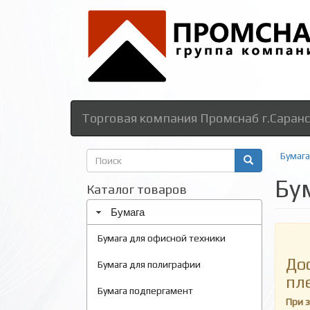
Торговая компания Промснаб г.Саранс
Форма
Бумага
поиска
Бу
Поиск
Каталог товаров
Бумага
Бумага для офисной техники
До
Бумага для полиграфии
пл
Бумага подпергамент
При 