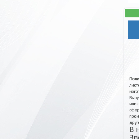
Поли
лист
изго
Выпу
или 
сфер
прои
друг
В 
Зв