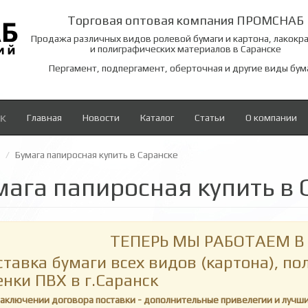
Торговая оптовая компания ПРОМСНАБ
Продажа различных видов ролевой бумаги и картона, лакокр
и полиграфических материалов в Саранске
Пергамент, подпергамент, оберточная и другие виды бум
к
Главная
Новости
Каталог
Статьи
О компании
Бумага папиросная купить в Саранске
мага папиросная купить в 
ТЕПЕРЬ МЫ РАБОТАЕМ В 
ставка бумаги всех видов (картона), п
енки ПВХ в г.Саранск
заключении договора поставки - дополнительные привелегии и лучш