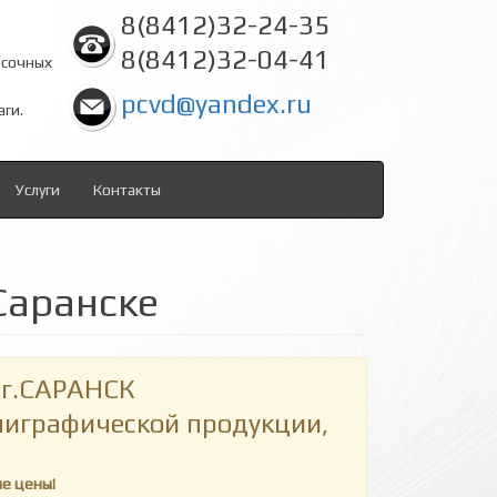
8(8412)32-24-35
8(8412)32-04-41
асочных
pcvd@yandex.ru
аги.
Услуги
Контакты
Саранске
г.САРАНСК
олиграфической продукции,
ие цены!