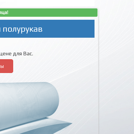
яца!
 полурукав
цене для Вас.
ры