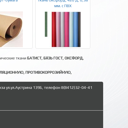
фт-бумага
Ткань Оксфорд, 420 Д, 0,38
мм. с ПВХ
нические ткани
БАТИСТ, БЯЗЬ ГОСТ, ОКСФОРД,
ОЛЯЦИОННУЮ, ПРОТИВОКОРРОЗИЙНУЮ,
нза ул.ул.Аустрина 139Б, телефон 8(8412)32-04-41