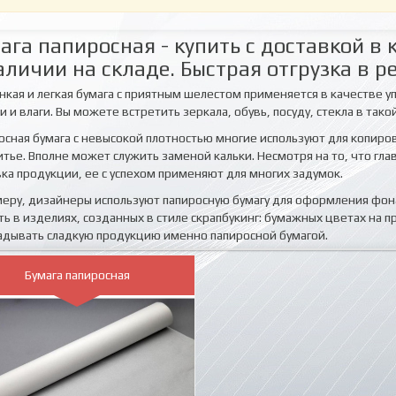
ага папиросная - купить с доставкой 
аличии на складе. Быстрая отгрузка в р
онкая и легкая бумага с приятным шелестом применяется в качестве 
и и влаги. Вы можете встретить зеркала, обувь, посуду, стекла в тако
осная бумага с невысокой плотностью многие используют для копир
итье. Вполне может служить заменой кальки. Несмотря на то, что гл
вка продукции, ее с успехом применяют для многих задумок.
меру, дизайнеры используют папиросную бумагу для оформления фон
ть в изделиях, созданных в стиле скрапбукинг: бумажных цветах на
адывать сладкую продукцию именно папиросной бумагой.
Бумага папиросная