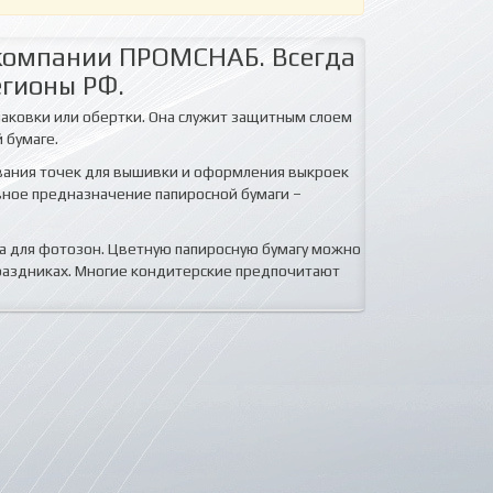
в компании ПРОМСНАБ. Всегда
егионы РФ.
упаковки или обертки. Она служит защитным слоем
й бумаге.
ования точек для вышивки и оформления выкроек
авное предназначение папиросной бумаги –
а для фотозон. Цветную папиросную бумагу можно
 праздниках. Многие кондитерские предпочитают