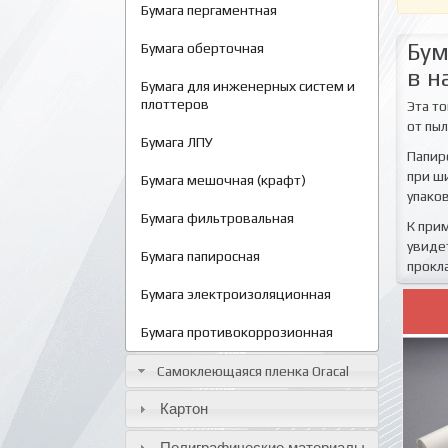
Бумага пергаментная
Бум
Бумага оберточная
в н
Бумага для инженерных систем и
плоттеров
Эта т
от пыл
Бумага ЛПУ
Папир
при ш
Бумага мешочная (крафт)
упако
Бумага фильтровальная
К при
увиде
Бумага папиросная
прокл
Бумага электроизоляционная
Бумага противокоррозионная
Самоклеющаяся пленка Oracal
Картон
Полиграфические материалы